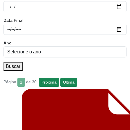
Data Final
Ano
Buscar
Página
de 30.
1
Próxima
Última